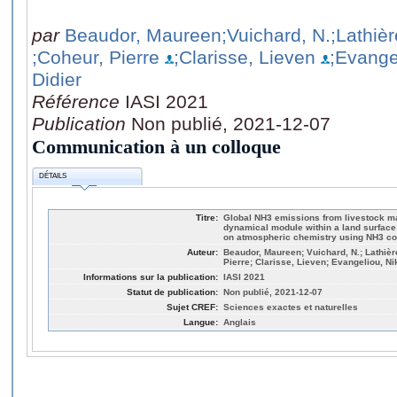
par
Beaudor, Maureen
;Vuichard, N.
;Lathièr
;Coheur, Pierre
;Clarisse, Lieven
;Evange
Didier
Référence
IASI 2021
Publication
Non publié, 2021-12-07
Communication à un colloque
DÉTAILS
Titre:
Global NH3 emissions from livestock m
dynamical module within a land surface
on atmospheric chemistry using NH3 c
Auteur:
Beaudor, Maureen; Vuichard, N.; Lathièr
Pierre; Clarisse, Lieven; Evangeliou, Ni
Informations sur la publication:
IASI 2021
Statut de publication:
Non publié, 2021-12-07
Sujet CREF:
Sciences exactes et naturelles
Langue:
Anglais