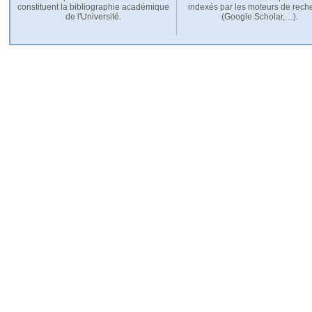
constituent la bibliographie académique
indexés par les moteurs de rech
de l'Université.
(Google Scholar,…).