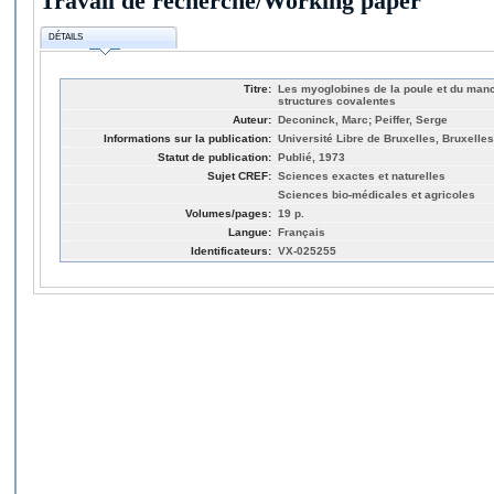
Travail de recherche/Working paper
DÉTAILS
Titre:
Les myoglobines de la poule et du manc
structures covalentes
Auteur:
Deconinck, Marc; Peiffer, Serge
Informations sur la publication:
Université Libre de Bruxelles, Bruxelles
Statut de publication:
Publié, 1973
Sujet CREF:
Sciences exactes et naturelles
Sciences bio-médicales et agricoles
Volumes/pages:
19 p.
Langue:
Français
Identificateurs:
VX-025255