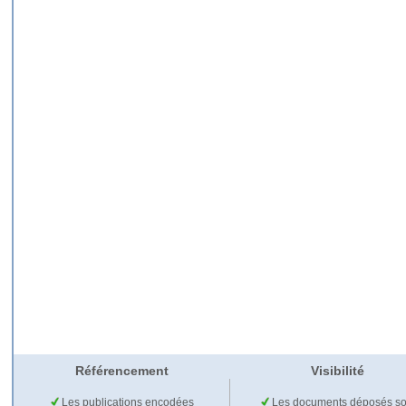
Référencement
Visibilité
Les publications encodées
Les documents déposés so