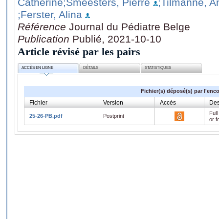
Catherine
;Smeesters, Pierre
;Tilmanne, A
;Ferster, Alina
Référence
Journal du Pédiatre Belge
Publication
Publié, 2021-10-10
Article révisé par les pairs
ACCÈS EN LIGNE
DÉTAILS
STATISTIQUES
Fichier(s) déposé(s) par l'enc
Fichier
Version
Accès
Des
Full
25-26-PB.pdf
Postprint
or f