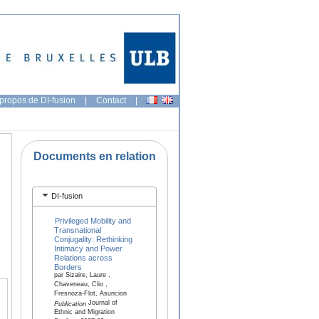
propos de DI-fusion
|
Contact
|
Documents en relation
DI-fusion
Privileged Mobility and
Transnational
Conjugality: Rethinking
Intimacy and Power
Relations across
Borders
par Sizaire, Laure ,
Chaveneau, Clio ,
Fresnoza-Flot, Asuncion
Journal of
Publication
Ethnic and Migration