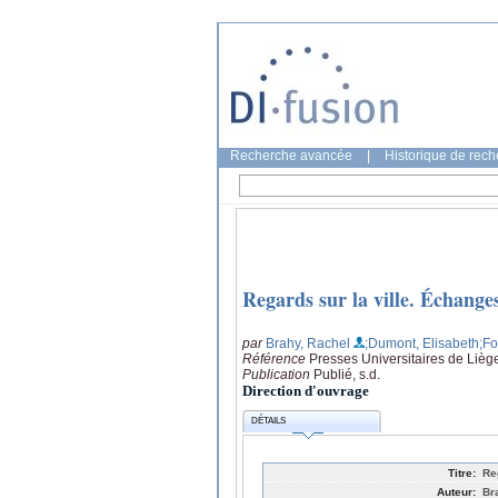
Recherche avancée
|
Historique de rec
Regards sur la ville. Échanges
par
Brahy, Rachel
;Dumont, Elisabeth
;Fo
Référence
Presses Universitaires de Lièg
Publication
Publié, s.d.
Direction d'ouvrage
DÉTAILS
Titre:
Re
Auteur:
Br