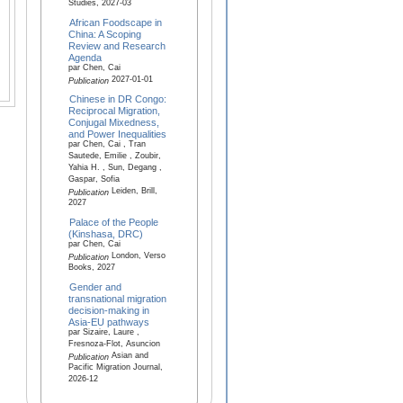
Studies, 2027-03
African Foodscape in
China: A Scoping
Review and Research
Agenda
par Chen, Cai
2027-01-01
Publication
Chinese in DR Congo:
Reciprocal Migration,
Conjugal Mixedness,
and Power Inequalities
par Chen, Cai , Tran
Sautede, Emilie , Zoubir,
Yahia H. , Sun, Degang ,
Gaspar, Sofia
Leiden, Brill,
Publication
2027
Palace of the People
(Kinshasa, DRC)
par Chen, Cai
London, Verso
Publication
Books, 2027
Gender and
transnational migration
decision-making in
Asia-EU pathways
par Sizaire, Laure ,
Fresnoza-Flot, Asuncion
Asian and
Publication
Pacific Migration Journal,
2026-12