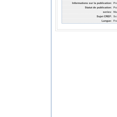
Informations sur la publication:
Pr
Statut de publication:
Pub
series:
Ma
Sujet CREF:
Sc
Langue:
Fr