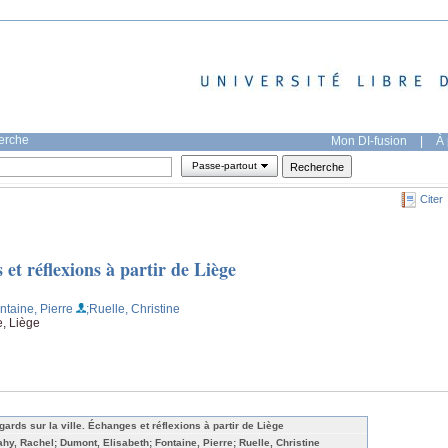
herche
Mon DI-fusion
|
À 
Passe-partout
Citer
 et réflexions à partir de Liège
ntaine, Pierre
;Ruelle, Christine
e, Liège
gards sur la ville. Échanges et réflexions à partir de Liège
ahy, Rachel; Dumont, Elisabeth; Fontaine, Pierre; Ruelle, Christine