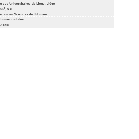
esses Universitaires de Liège, Liège
lié, s.d.
ison des Sciences de l'Homme
iences sociales
ançais