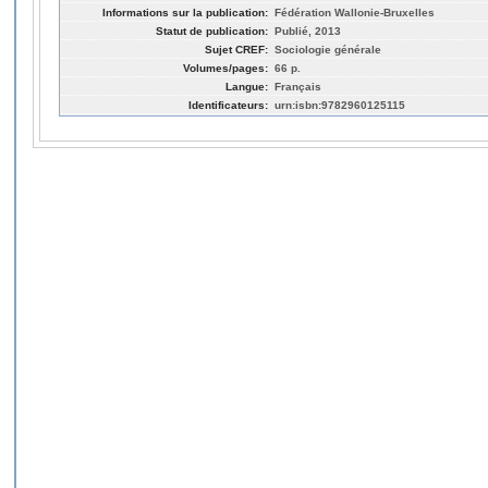
Informations sur la publication:
Fédération Wallonie-Bruxelles
Statut de publication:
Publié, 2013
Sujet CREF:
Sociologie générale
Volumes/pages:
66 p.
Langue:
Français
Identificateurs:
urn:isbn:9782960125115