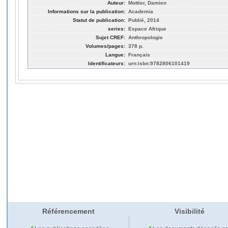
Auteur:
Mottier, Damien
Informations sur la publication:
Academia
Statut de publication:
Publié, 2014
series:
Espace Afrique
Sujet CREF:
Anthropologie
Volumes/pages:
378 p.
Langue:
Français
Identificateurs:
urn:isbn:9782806101419
Référencement
Visibilité