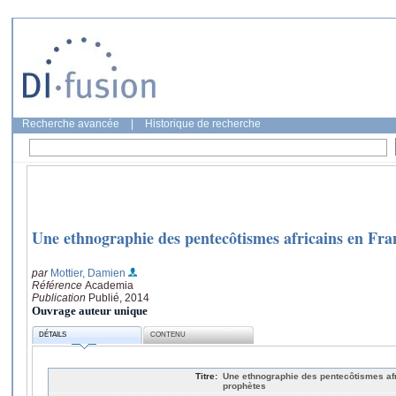
Recherche avancée
|
Historique de recherche
Une ethnographie des pentecôtismes africains en Fra
par
Mottier, Damien
Référence
Academia
Publication
Publié, 2014
Ouvrage auteur unique
DÉTAILS
CONTENU
Titre:
Une ethnographie des pentecôtismes af
prophètes