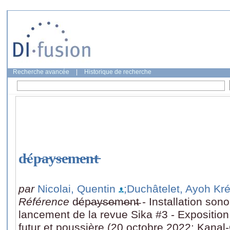
Recherche avancée
|
Historique de recherche
d̵ép̵a̵y̵s̵e̵m̵e̵n̵t̵
par
Nicolai, Quentin
;Duchâtelet, Ayoh Kr
Référence
d̵ép̵a̵y̵s̵e̵m̵e̵n̵t̵ - Installation 
lancement de la revue Sika #3 - Exposition
futur et poussière (20 octobre 2022: Kana