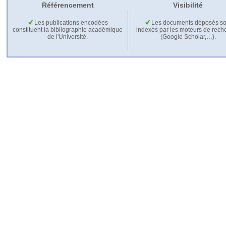
Référencement
Visibilité
Les publications encodées
Les documents déposés so
constituent la bibliographie académique
indexés par les moteurs de rech
de l'Université.
(Google Scholar,…).