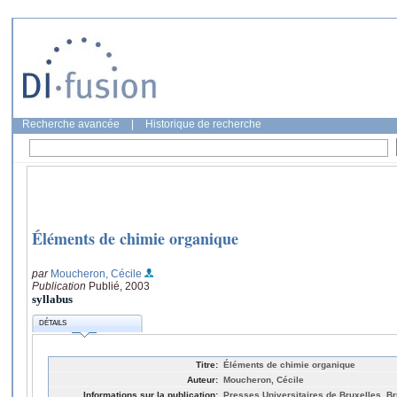
Recherche avancée
|
Historique de recherche
Éléments de chimie organique
par
Moucheron, Cécile
Publication
Publié, 2003
syllabus
DÉTAILS
Titre:
Éléments de chimie organique
Auteur:
Moucheron, Cécile
Informations sur la publication:
Presses Universitaires de Bruxelles, Br