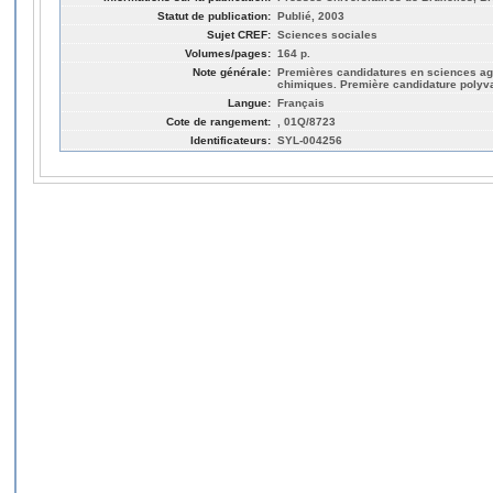
Statut de publication:
Publié, 2003
Sujet CREF:
Sciences sociales
Volumes/pages:
164 p.
Note générale:
Premières candidatures en sciences ag
chimiques. Première candidature polyv
Langue:
Français
Cote de rangement:
, 01Q/8723
Identificateurs:
SYL-004256