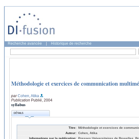
Recherche avancée
|
Historique de recherche
Méthodologie et exercices de communication multim
par
Cohen, Atika
Publication
Publié, 2004
syllabus
DÉTAILS
Titre:
Méthodologie et exercices de communic
Auteur:
Cohen, Atika
Informations sur la publication:
Presses Universitaires de Bruxelles, Br