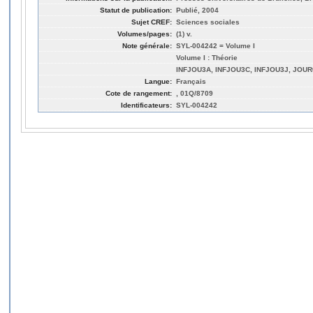
Statut de publication:
Publié, 2004
Sujet CREF:
Sciences sociales
Volumes/pages:
(1) v.
Note générale:
SYL-004242 = Volume I
Volume I : Théorie
INFJOU3A, INFJOU3C, INFJOU3J, JOUR
Langue:
Français
Cote de rangement:
, 01Q/8709
Identificateurs:
SYL-004242