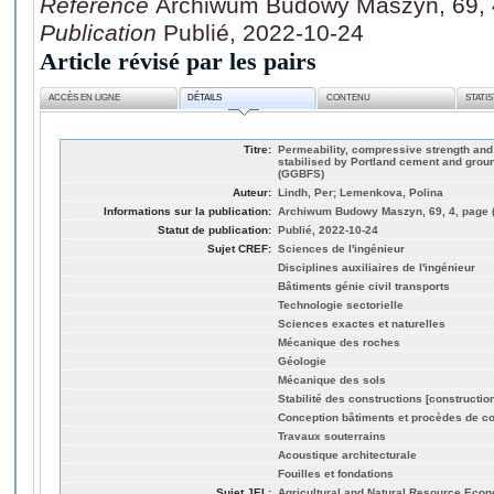
Référence
Archiwum Budowy Maszyn, 69, 4
Publication
Publié, 2022-10-24
Article révisé par les pairs
ACCÈS EN LIGNE
DÉTAILS
CONTENU
STATI
Titre:
Permeability, compressive strength and 
stabilised by Portland cement and groun
(GGBFS)
Auteur:
Lindh, Per; Lemenkova, Polina
Informations sur la publication:
Archiwum Budowy Maszyn, 69, 4, page 
Statut de publication:
Publié, 2022-10-24
Sujet CREF:
Sciences de l'ingénieur
Disciplines auxiliaires de l'ingénieur
Bâtiments génie civil transports
Technologie sectorielle
Sciences exactes et naturelles
Mécanique des roches
Géologie
Mécanique des sols
Stabilité des constructions [constructio
Conception bâtiments et procèdes de co
Travaux souterrains
Acoustique architecturale
Fouilles et fondations
Sujet JEL:
Agricultural and Natural Resource Eco