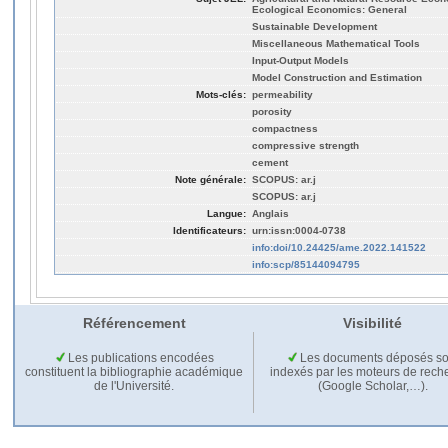
Ecological Economics: General
Sustainable Development
Miscellaneous Mathematical Tools
Input-Output Models
Model Construction and Estimation
Mots-clés:
permeability
porosity
compactness
compressive strength
cement
Note générale:
SCOPUS: ar.j
SCOPUS: ar.j
Langue:
Anglais
Identificateurs:
urn:issn:0004-0738
info:doi/10.24425/ame.2022.141522
info:scp/85144094795
Référencement
Visibilité
Les publications encodées
Les documents déposés so
constituent la bibliographie académique
indexés par les moteurs de rech
de l'Université.
(Google Scholar,…).