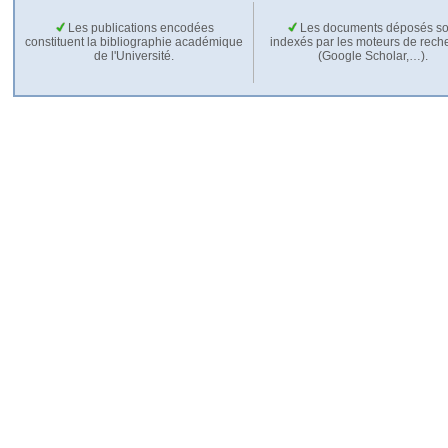
Les publications encodées
Les documents déposés so
constituent la bibliographie académique
indexés par les moteurs de rech
de l'Université.
(Google Scholar,…).