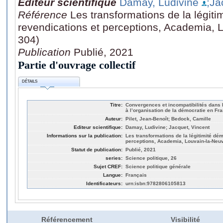
Editeur scientifique
Damay, Ludivine
;Ja
Référence
Les transformations de la légiti
revendications et perceptions, Academia, 
304)
Publication
Publié, 2021
Partie d'ouvrage collectif
DÉTAILS
Titre:
Convergences et incompatibilités dans 
à l’organisation de la démocratie en Fr
Auteur:
Pilet, Jean-Benoît; Bedock, Camille
Editeur scientifique:
Damay, Ludivine; Jacquet, Vincent
Informations sur la publication:
Les transformations de la légitimité dé
perceptions, Academia, Louvain-la-Neuv
Statut de publication:
Publié, 2021
series:
Science politique, 26
Sujet CREF:
Science politique générale
Langue:
Français
Identificateurs:
urn:isbn:9782806105813
Référencement
Visibilité