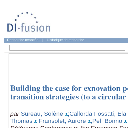
Recherche avancée
|
Historique de recherche
Building the case for exnovation po
transition strategies (to a circula
par
Sureau, Solène
;Callorda Fossati, Ela
Thomas
;Fransolet, Aurore
;Pel, Bonno
Référence
Conference of the European Soci