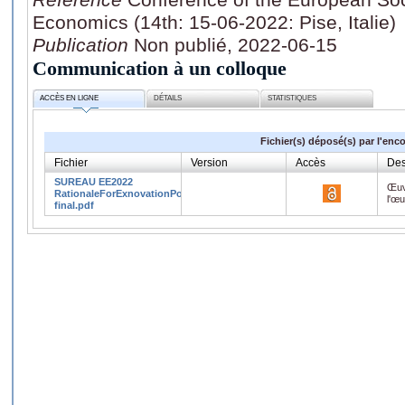
Economics (14th: 15-06-2022: Pise, Italie)
Publication
Non publié, 2022-06-15
Communication à un colloque
ACCÈS EN LIGNE
DÉTAILS
STATISTIQUES
Fichier(s) déposé(s) par l'enc
Fichier
Version
Accès
Des
SUREAU EE2022
Œuv
RationaleForExnovationPolicies
l'œ
final.pdf