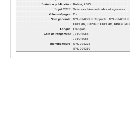
Statut de publication:
Publié, 2003
Sujet CREF:
Sciences bio-médicales et agricoles
Volumes/pages:
2 v.
Note générale:
SYL-004229 = Rapports ; SYL-004230 = 
EDPH3S, EDPH3P, EDPH3M, KINE3, ME
Langue:
Français
Cote de rangement:
, 01Q/8654
, 01Q/8655
Identificateurs:
SYL-004229
SYL-004230