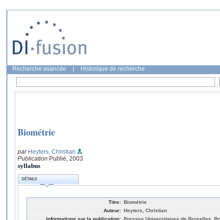
Recherche avancée
|
Historique de recherche
Biométrie
par
Heyters, Christian
Publication
Publié, 2003
syllabus
DÉTAILS
Titre:
Biométrie
Auteur:
Heyters, Christian
Informations sur la publication:
Presses Universitaires de Bruxelles, Br