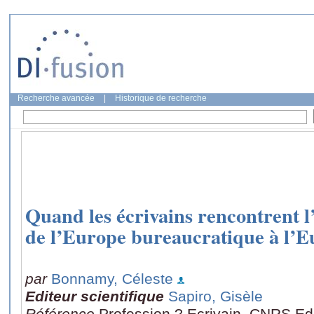
Recherche avancée
|
Historique de recherche
Quand les écrivains rencontrent 
de l’Europe bureaucratique à l’E
par
Bonnamy, Céleste
Editeur scientifique
Sapiro, Gisèle
Référence
Profession ? Ecrivain, CNRS Edi