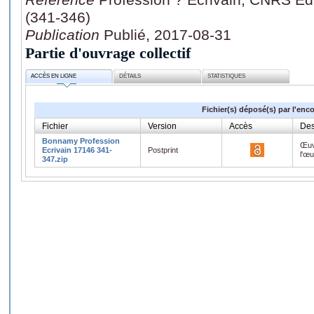
(341-346)
Publication
Publié, 2017-08-31
Partie d'ouvrage collectif
ACCÈS EN LIGNE
DÉTAILS
STATISTIQUES
Fichier(s) déposé(s) par l'enc
Fichier
Version
Accès
Des
Bonnamy Profession
Œuv
Ecrivain 17146 341-
Postprint
l'œ
347.zip