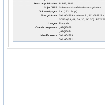
Statut de publication:
Publié, 2003
Sujet CREF:
Sciences bio-médicales et agricoles
Volumes/pages:
2 v. (183,184 p.)
Note générale:
SYL-004309 = Volume 1 ; SYL-004221 =
SCPSY(3A, 4A, 5A, 3C, 4C, 5C) - PSYC2
Langue:
Français
Cote de rangement:
, 01Q/8628
, 01Q/8644
Identificateurs:
SYL-004309
SYL-004221