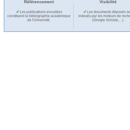
Référencement
Visibilité
Les publications encodées
Les documents déposés so
constituent la bibliographie académique
indexés par les moteurs de rech
de l'Université.
(Google Scholar,…).