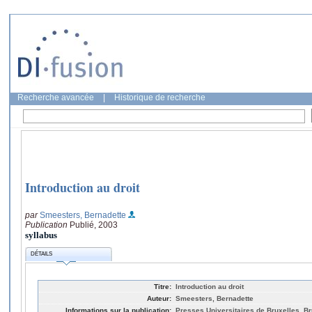
Recherche avancée
|
Historique de recherche
Introduction au droit
par
Smeesters, Bernadette
Publication
Publié, 2003
syllabus
DÉTAILS
Titre:
Introduction au droit
Auteur:
Smeesters, Bernadette
Informations sur la publication:
Presses Universitaires de Bruxelles, Br