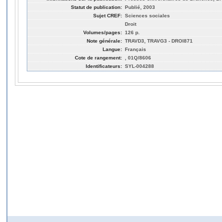
Statut de publication:
Publié, 2003
Sujet CREF:
Sciences sociales
Droit
Volumes/pages:
126 p.
Note générale:
TRAVD3, TRAVG3 - DROI871
Langue:
Français
Cote de rangement:
, 01Q/8606
Identificateurs:
SYL-004288