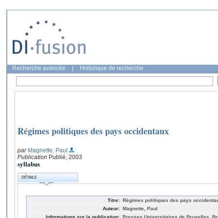
Recherche avancée
|
Historique de recherche
Régimes politiques des pays occidentaux
par
Magnette, Paul
Publication
Publié, 2003
syllabus
DÉTAILS
Titre:
Régimes politiques des pays occidenta
Auteur:
Magnette, Paul
Informations sur la publication:
Presses Universitaires de Bruxelles, Br