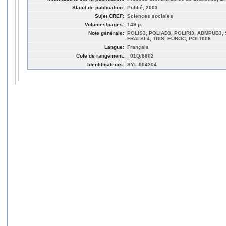
Statut de publication:
Publié, 2003
Sujet CREF:
Sciences sociales
Volumes/pages:
149 p.
Note générale:
POLIS3, POLIAD3, POLIRI3, ADMPUB3, 
FRALSL4, TDIS, EUROC, POLT006
Langue:
Français
Cote de rangement:
, 01Q/8602
Identificateurs:
SYL-004204