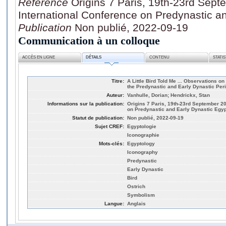
Référence
Origins 7 Paris, 19th-23rd Sep
International Conference on Predynastic a
Publication
Non publié, 2022-09-19
Communication à un colloque
ACCÈS EN LIGNE
DÉTAILS
CONTENU
STATI
Titre:
A Little Bird Told Me ... Observations on
the Predynastic and Early Dynastic Per
Auteur:
Vanhulle, Dorian; Hendrickx, Stan
Informations sur la publication:
Origins 7 Paris, 19th-23rd September 20
on Predynastic and Early Dynastic Egyp
Statut de publication:
Non publié, 2022-09-19
Sujet CREF:
Egyptologie
Iconographie
Mots-clés:
Egyptology
Iconography
Predynastic
Early Dynastic
Bird
Ostrich
Symbolism
Langue:
Anglais