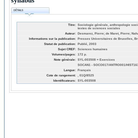
syllabus
DÉTAILS
Titre:
Sociologie générale, anthropologie socia
textes de sciences sociales
Auteur:
Desmarez, Pierre; de Maret, Pierre; Na
Informations sur la publication:
Presses Universitaires de Bruxelles, Br
Statut de publication:
Publié, 2003
Sujet CREF:
Sciences humaines
Volumes/pages:
172 p.
Note générale:
SYL-003508 = Exercices
SOCAN1 - SOCO017/ANTRO001/HIST16
Langue:
Français
Cote de rangement:
, 01Q/8525
Identificateurs:
SYL-003508