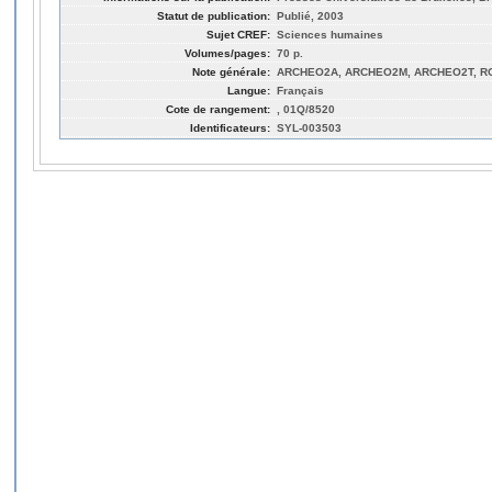
Statut de publication:
Publié, 2003
Sujet CREF:
Sciences humaines
Volumes/pages:
70 p.
Note générale:
ARCHEO2A, ARCHEO2M, ARCHEO2T, RO
Langue:
Français
Cote de rangement:
, 01Q/8520
Identificateurs:
SYL-003503