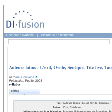
Recherche avancée
|
Historique de recherche
Auteurs latins : L'exil, Ovide, Sénèque, Tite-live, Tac
par
Viré, Ghislaine
Publication
Publié, 2003
syllabus
DÉTAILS
Titre:
Auteurs latins : L'exil, Ovide, Sénèque, T
Auteur:
Viré, Ghislaine
Informations sur la publication:
Presses Universitaires de Bruxelles, Br