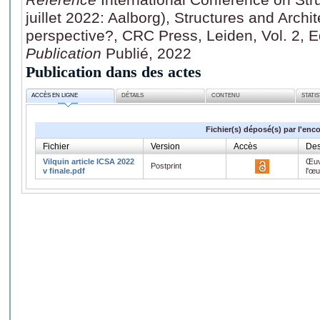
juillet 2022: Aalborg), Structures and Archi
perspective?, CRC Press, Leiden, Vol. 2, E
Publication
Publié, 2022
Publication dans des actes
ACCÈS EN LIGNE
DÉTAILS
CONTENU
STATI
Fichier(s) déposé(s) par l'enc
Fichier
Version
Accès
Des
Vilquin article ICSA 2022
Œuv
Postprint
v finale.pdf
l'œ