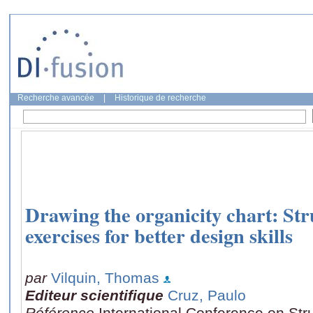
Recherche avancée
|
Historique de recherche
Drawing the organicity chart: Str
exercises for better design skills
par
Vilquin, Thomas
Editeur scientifique
Cruz, Paulo
Référence
International Conference on Str