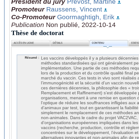
Président du jury
Prévost, Martine
Promoteur
Raussens, Vincent
Co-Promoteur
Goormaghtigh, Erik
Publication
Non publié, 2022-10-14
Thèse de doctorat
ACCÈS EN LIGNE
DÉTAILS
CONTENU
STATI
Résumé :
Les vaccins développés il y a plusieurs décennies 
méthodes standardisées qui ont généralement peu
implémentation. Une partie de ces méthodes requie
lors de la production et du contrôle qualité final p
marché du vaccin. Ces tests in vivo sont réalisés af
l’immunogénicité et la sécurité d’un vaccin nouvel
ces dernières décennies, la philosophie des « troi
Remplacement et Raffinement) s’est développée pa
organisations, menant à une remise en question d
l’optique de réduire les souffrances infligées aux
d’animaux par test, tout en garantissant la fiabilité
simplement le remplacement de ces méthodes ani
non-animales. Dans le cadre du projet VAC2VAC, 
d’organisations européennes impliquées dans les
vaccins (recherche, production, contrôle et réglem
concentrées sur le développement, l’évaluation et
alternatives innovantes et non-animales afin de re