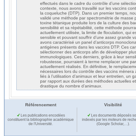
effectués dans le cadre du contrôle d’une sélecti
contexte, nous avons travaillé sur les vaccins contr
la coqueluche (DTP). Dans un premier temps, no
validé une méthode par spectrométrie de masse pe
toxine tétanique produite lors de la culture des ba
sensibilité et sa répétabilité, cette méthode pour
actuellement utilisée, la limite de floculation, qu
sensible et pouvant souffrir d’une assez grande var
avons caractérisé un panel d’anticorps monoclonau
antigènes présents dans les vaccins DTP. Ces car
sélectionner des anticorps afin de développer plus
immunologiques. Ces derniers, grâce à leur sensibil
robustesse, pourraient à terme remplacer une part
actuellement réalisés. En définitive, le remplaceme
nécessaires lors du contrôle des vaccins mènera 
liés à l’utilisation d’animaux et leur entretien, un
par rapport aux durées des méthodes actuelles et
drastique du nombre d’animaux.
Référencement
Visibilité
Les publications encodées
Les documents déposés so
constituent la bibliographie académique
indexés par les moteurs de rech
de l'Université.
(Google Scholar,…).