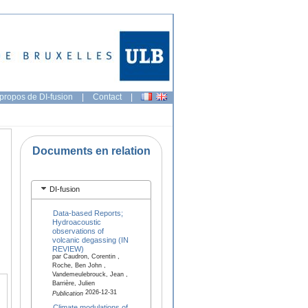
propos de DI-fusion
|
Contact
|
Documents en relation
DI-fusion
Data-based Reports;
Hydroacoustic
observations of
volcanic degassing (IN
REVIEW)
par Caudron, Corentin ,
Roche, Ben John ,
Vandemeulebrouck, Jean ,
Barrière, Julien
2026-12-31
Publication
Climate modulations of