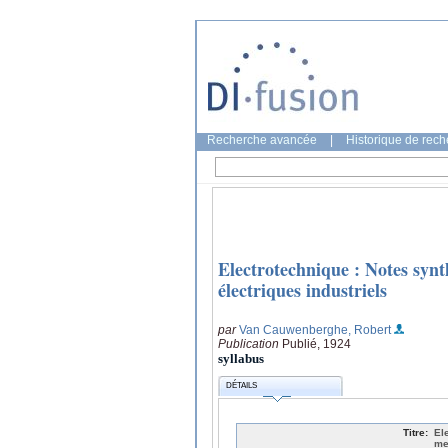
Recherche avancée
|
Historique de rec
Electrotechnique : Notes synt
électriques industriels
par
Van Cauwenberghe, Robert
Publication
Publié, 1924
syllabus
DÉTAILS
Titre:
El
me