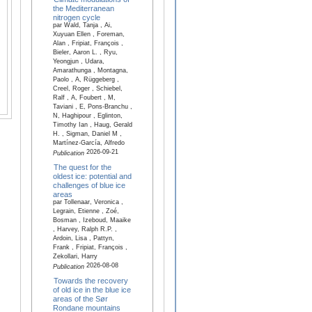
the Mediterranean
nitrogen cycle
par Wald, Tanja , Ai,
Xuyuan Ellen , Foreman,
Alan , Fripiat, François ,
Bieler, Aaron L. , Ryu,
Yeongjun , Udara,
Amarathunga , Montagna,
Paolo , A, Rüggeberg ,
Creel, Roger , Schiebel,
Ralf , A, Foubert , M,
Taviani , E, Pons-Branchu ,
N, Haghipour , Eglinton,
Timothy Ian , Haug, Gerald
H. , Sigman, Daniel M ,
Martínez-García, Alfredo
2026-09-21
Publication
The quest for the
oldest ice: potential and
challenges of blue ice
areas
par Tollenaar, Veronica ,
Legrain, Etienne , Zoé,
Bosman , Izeboud, Maaike
, Harvey, Ralph R.P. ,
Ardoin, Lisa , Pattyn,
Frank , Fripiat, François ,
Zekollari, Harry
2026-08-08
Publication
Towards the recovery
of old ice in the blue ice
areas of the Sør
Rondane mountains