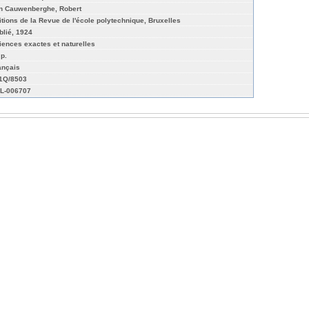
n Cauwenberghe, Robert
itions de la Revue de l'école polytechnique, Bruxelles
blié, 1924
iences exactes et naturelles
 p.
ançais
01Q/8503
L-006707