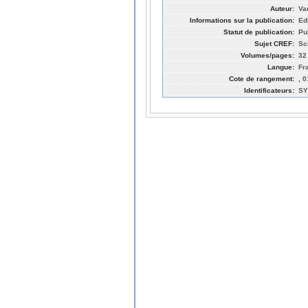
Auteur:
Va
Informations sur la publication:
Ed
Statut de publication:
Pu
Sujet CREF:
Sc
Volumes/pages:
32
Langue:
Fr
Cote de rangement:
, 
Identificateurs:
SY