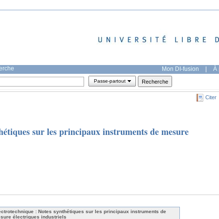
herche
Mon DI-fusion
|
À 
Passe-partout
Citer
hétiques sur les principaux instruments de mesure
ectrotechnique : Notes synthétiques sur les principaux instruments de
sure électriques industriels