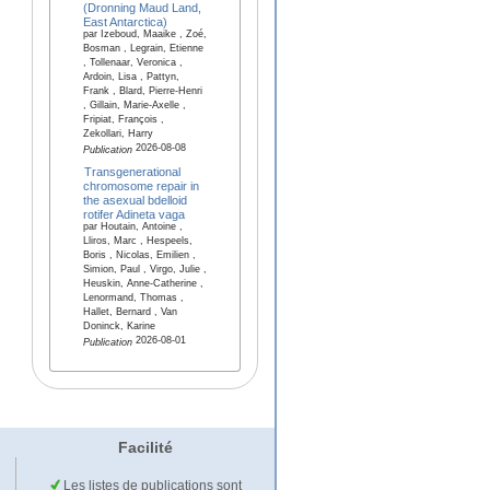
(Dronning Maud Land,
East Antarctica)
par Izeboud, Maaike , Zoé,
Bosman , Legrain, Etienne
, Tollenaar, Veronica ,
Ardoin, Lisa , Pattyn,
Frank , Blard, Pierre-Henri
, Gillain, Marie-Axelle ,
Fripiat, François ,
Zekollari, Harry
2026-08-08
Publication
Transgenerational
chromosome repair in
the asexual bdelloid
rotifer Adineta vaga
par Houtain, Antoine ,
Lliros, Marc , Hespeels,
Boris , Nicolas, Emilien ,
Simion, Paul , Virgo, Julie ,
Heuskin, Anne-Catherine ,
Lenormand, Thomas ,
Hallet, Bernard , Van
Doninck, Karine
2026-08-01
Publication
Facilité
Les listes de publications sont