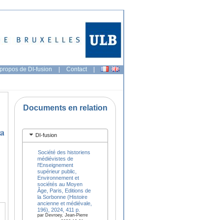
propos de DI-fusion
|
Contact
|
Documents en relation
la
DI-fusion
Société des historiens
médiévistes de
l'Enseignement
supérieur public,
Environnement et
sociétés au Moyen
Âge, Paris, Editions de
la Sorbonne (Histoire
ancienne et médiévale,
196), 2024, 411 p.
par Devroey, Jean-Pierre