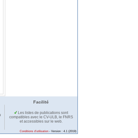
Facilité
Les listes de publications sont
u
compatibles avec le CV-ULB, le FNRS
et accessibles sur le web.
Conditions d'utilisation
- Version : 4.1 (2019)