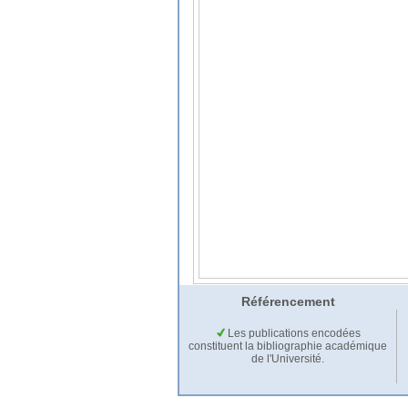
Référencement
Les publications encodées
constituent la bibliographie académique
de l'Université.