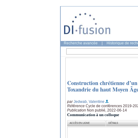
Recherche avancée
|
Historique de rec
Construction chrétienne d’un t
Toxandrie du haut Moyen Âge 
par
Jedwab, Valentine
Référence
Cycle de conférences 2019-202
Publication
Non publié, 2022-06-14
Communication à un colloque
ACCÈS EN LIGNE
DÉTAILS