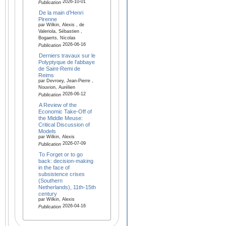
2026-10-01
Publication
De la main d’Henri
Pirenne
par Wilkin, Alexis , de
Valeriola, Sébastien ,
Bogaerts, Nicolas
2026-06-16
Publication
Derniers travaux sur le
Polyptyque de l'abbaye
de Saint-Remi de
Reims
par Devroey, Jean-Pierre ,
Nouvion, Aurélien
2026-06-12
Publication
A Review of the
Economic Take-Off of
the Middle Meuse:
Critical Discussion of
Models
par Wilkin, Alexis
2026-07-09
Publication
To Forget or to go
back: decision-making
in the face of
subsistence crises
(Southern
Netherlands), 11th-15th
century
par Wilkin, Alexis
2026-04-16
Publication