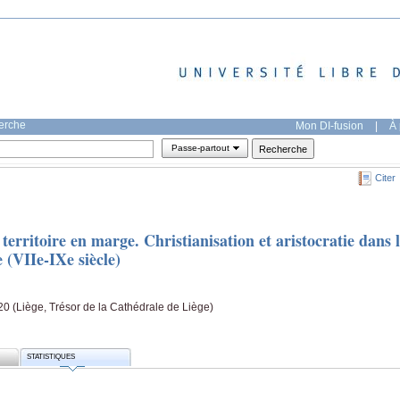
herche
Mon DI-fusion
|
À 
Passe-partout
Citer
erritoire en marge. Christianisation et aristocratie dans 
(VIIe-IXe siècle)
0 (Liège, Trésor de la Cathédrale de Liège)
STATISTIQUES