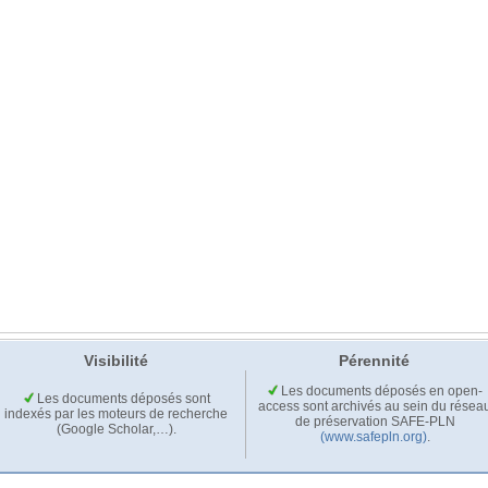
Visibilité
Pérennité
Les documents déposés en open-
Les documents déposés sont
access sont archivés au sein du résea
indexés par les moteurs de recherche
de préservation SAFE-PLN
(Google Scholar,…).
(www.safepln.org)
.