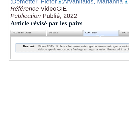
;Demetter, Pieter
;Arvanitakis, Marianna
Référence
VideoGIE
Publication
Publié, 2022
Article révisé par les pairs
ACCÈS EN LIGNE
DÉTAILS
CONTENU
STATI
Résumé :
Video 1Difficult choice between anterograde versus retrograde moto
video-capsule endoscopy findings to target a lesion illustrated in a cl