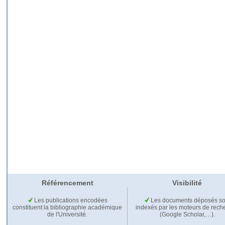
Référencement
Visibilité
Les publications encodées
Les documents déposés so
constituent la bibliographie académique
indexés par les moteurs de rech
de l'Université.
(Google Scholar,…).