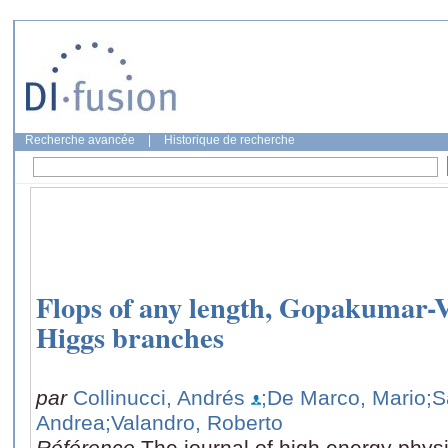
Recherche avancée
|
Historique de recherche
Flops of any length, Gopakumar-V
Higgs branches
par
Collinucci, Andrés
;De Marco, Mario
;S
Andrea
;Valandro, Roberto
Référence
The journal of high energy physi