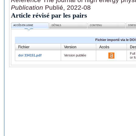
Publication
Publié, 2022-08
Article révisé par les pairs
ACCÈS EN LIGNE
DÉTAILS
CONTENU
STATI
Fichier importé via le DOI
Fichier
Version
Accès
Des
Full
doi 334151.pdf
Version publiée
or f