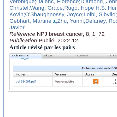
Veronique
;Dalenc, Florence
;Diamond, Jenn
Christel
;Wang, Grace
;Rugo, Hope H.S.
;Hur
Kevin
;O'Shaughnessy, Joyce
;Loibl, Sibylle
Gebhart, Martine
;Zhu, Yanni
;Delaney, R
Javier
Référence
NPJ breast cancer, 8, 1, 72
Publication
Publié, 2022-12
Article révisé par les pairs
ACCÈS EN LIGNE
DÉTAILS
CONTENU
STATI
Fichier importé via le DOI
Fichier
Version
Accès
Des
Full
doi 334097.pdf
Version publiée
or f