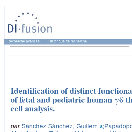
Recherche avancée
|
Historique de recherche
Identification of distinct functi
of fetal and pediatric human γδ t
cell analysis.
par
Sánchez Sánchez, Guillem
;Papadopo