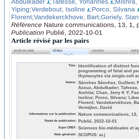
Abdulkader
;Tafesse, Yohannes
;Mishra,
Yiping
;Verdebout, Isoline
;Porco, Silvana
Florent
;Vandekerckhove, Bart
;Goriely, Stan
Référence
Nature communications, 13, 1, 
Publication
Publié, 2022-10-01
Article révisé par les pairs
ACCÈS EN LIGNE
DÉTAILS
CONTENU
STATI
Titre:
Identification of distinct fu
programming of fetal and pe
thymocytes via single-cell a
Auteur:
Sánchez Sánchez, Guillem; 
Azouz, Abdulkader; Tafesse,
Archita; Chan, Jerry K Y; Fan
Isoline; Porco, Silvana; Libe
Florent; Vandekerckhove, Bar
Vermijlen, David
Informations sur la publication:
Nature communications, 13, 
Statut de publication:
Publié, 2022-10-01
Sujet CREF:
Sciences bio-médicales et a
Note générale:
SCOPUS: ar.j