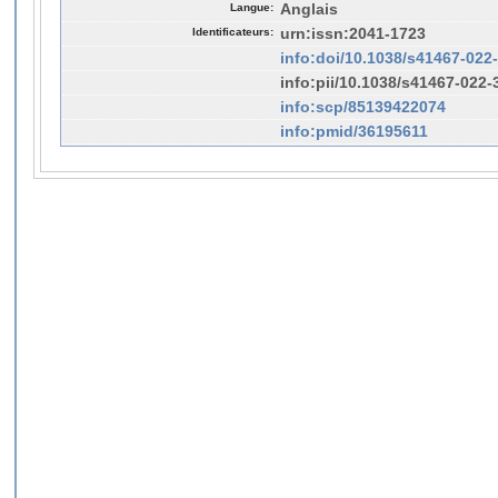
Langue:
Anglais
Identificateurs:
urn:issn:2041-1723
info:doi/10.1038/s41467-022
info:pii/10.1038/s41467-022-
info:scp/85139422074
info:pmid/36195611