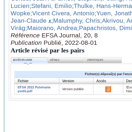
Lucien
;Stefani, Emilio
;Thulke, Hans‐Herm
Wopke
;Vicent Civera, Antonio
;Yuen, Jonat
Jean-Claude
;Malumphy, Chris
;Akrivou, A
Virág
;Maiorano, Andrea
;Papachristos, Dimi
Référence
EFSA Journal, 20, 8
Publication
Publié, 2022-08-01
Article révisé par les pairs
ACCÈS EN LIGNE
DÉTAILS
STATISTIQUES
Fichier(s) déposé(s) par l'enc
Fichier
Version
Accès
Des
EFSA 2022 Pulvinaria
Œuv
Version publiée
psidii.pdf
l'œ