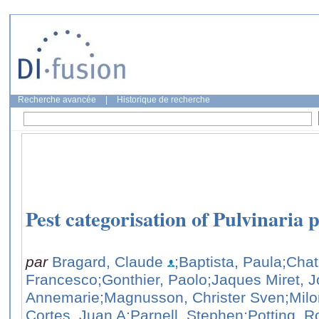
Recherche avancée
|
Historique de recherche
Pest categorisation of Pulvinaria p
par
Bragard, Claude
;Baptista, Paula
;Chat
Francesco
;Gonthier, Paolo
;Jaques Miret, 
Annemarie
;Magnusson, Christer Sven
;Mil
Cortes, Juan A
;Parnell, Stephen
;Potting, R