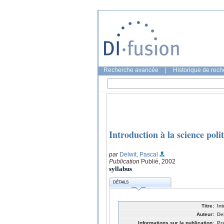
Recherche avancée
|
Historique de rec
Introduction à la science poli
par
Delwit, Pascal
Publication
Publié, 2002
syllabus
DÉTAILS
Titre:
In
Auteur:
De
Informations sur la publication:
Pr