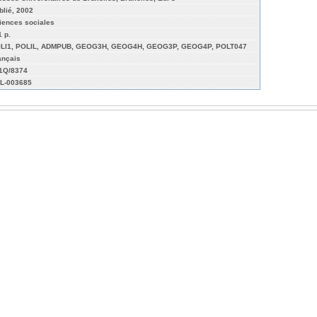
blié, 2002
iences sociales
1 p.
LI1, POLIL, ADMPUB, GEOG3H, GEOG4H, GEOG3P, GEOG4P, POLT047
ançais
01Q/8374
L-003685