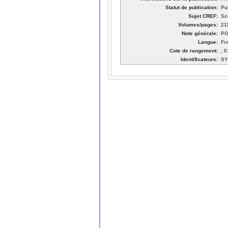
Statut de publication:
Pu
Sujet CREF:
Sc
Volumes/pages:
21
Note générale:
PO
Langue:
Fr
Cote de rangement:
, 
Identificateurs:
SY