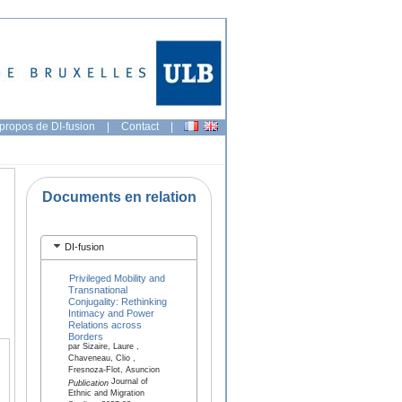
propos de DI-fusion
|
Contact
|
Documents en relation
DI-fusion
Privileged Mobility and
Transnational
Conjugality: Rethinking
Intimacy and Power
Relations across
Borders
par Sizaire, Laure ,
Chaveneau, Clio ,
Fresnoza-Flot, Asuncion
Journal of
Publication
Ethnic and Migration