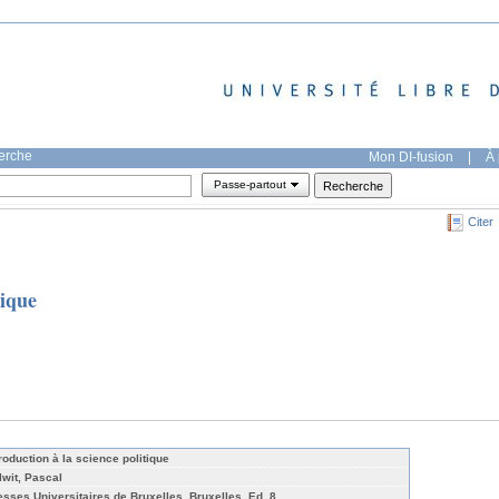
herche
Mon DI-fusion
|
À 
Passe-partout
Citer
tique
troduction à la science politique
lwit, Pascal
esses Universitaires de Bruxelles, Bruxelles, Ed. 8