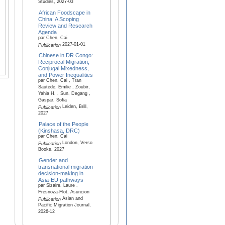
Studies, 2027-03
African Foodscape in
China: A Scoping
Review and Research
Agenda
par Chen, Cai
2027-01-01
Publication
Chinese in DR Congo:
Reciprocal Migration,
Conjugal Mixedness,
and Power Inequalities
par Chen, Cai , Tran
Sautede, Emilie , Zoubir,
Yahia H. , Sun, Degang ,
Gaspar, Sofia
Leiden, Brill,
Publication
2027
Palace of the People
(Kinshasa, DRC)
par Chen, Cai
London, Verso
Publication
Books, 2027
Gender and
transnational migration
decision-making in
Asia-EU pathways
par Sizaire, Laure ,
Fresnoza-Flot, Asuncion
Asian and
Publication
Pacific Migration Journal,
2026-12