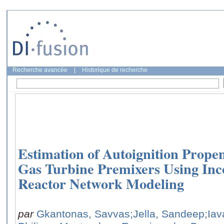
Recherche avancée
|
Historique de recherche
Estimation of Autoignition Propen
Gas Turbine Premixers Using Inc
Reactor Network Modeling
par
Gkantonas, Savvas
;Jella, Sandeep
;Iav