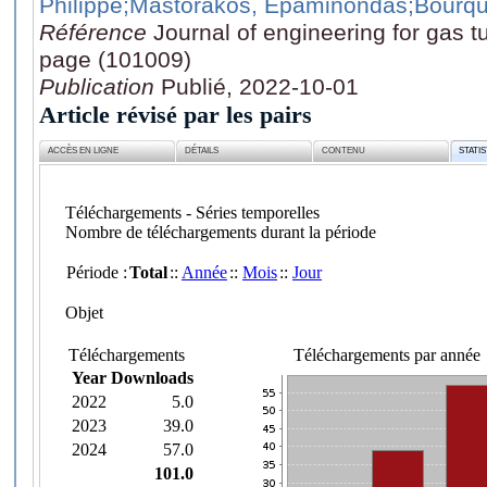
Philippe
;Mastorakos, Epaminondas
;Bourqu
Référence
Journal of engineering for gas t
page (101009)
Publication
Publié, 2022-10-01
Article révisé par les pairs
ACCÈS EN LIGNE
DÉTAILS
CONTENU
STATI