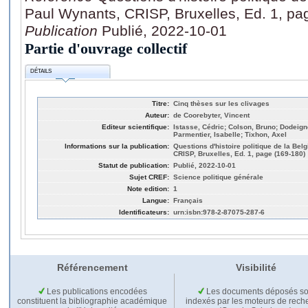
Paul Wynants, CRISP, Bruxelles, Ed. 1, pa
Publication
Publié, 2022-10-01
Partie d'ouvrage collectif
DÉTAILS
Titre:
Cinq thèses sur les clivages
Auteur:
de Coorebyter, Vincent
Editeur scientifique:
Istasse, Cédric; Colson, Bruno; Dodeign
Parmentier, Isabelle; Tixhon, Axel
Informations sur la publication:
Questions d'histoire politique de la Be
CRISP, Bruxelles, Ed. 1, page (169-180)
Statut de publication:
Publié, 2022-10-01
Sujet CREF:
Science politique générale
Note edition:
1
Langue:
Français
Identificateurs:
urn:isbn:978-2-87075-287-6
Référencement
Visibilité
Les publications encodées
Les documents déposés so
constituent la bibliographie académique
indexés par les moteurs de rech