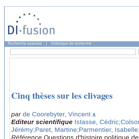
Recherche avancée
|
Historique de recherche
Cinq thèses sur les clivages
par
de Coorebyter, Vincent
Editeur scientifique
Istasse, Cédric
;Colso
Jérémy
;Paret, Martine
;Parmentier, Isabelle
Référence
Questions d'histoire politique d