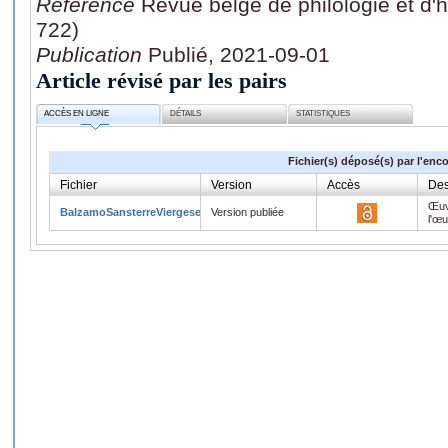
Référence
Revue belge de philologie et d'h
722)
Publication
Publié, 2021-09-01
Article révisé par les pairs
ACCÈS EN LIGNE
DÉTAILS
STATISTIQUES
Fichier(s) déposé(s) par l'enc
Fichier
Version
Accès
Des
Œuv
BalzamoSansterreViergesetArbres2.pdf
Version publiée
l'œ