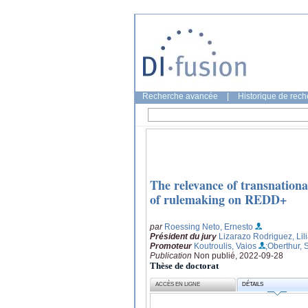
Recherche avancée
|
Historique de rec
The relevance of transnationa
of rulemaking on REDD+
par
Roessing Neto, Ernesto
Président du jury
Lizarazo Rodriguez, Lil
Promoteur
Koutroulis, Vaios
;Oberthur, 
Publication
Non publié, 2022-09-28
Thèse de doctorat
ACCÈS EN LIGNE
DÉTAILS