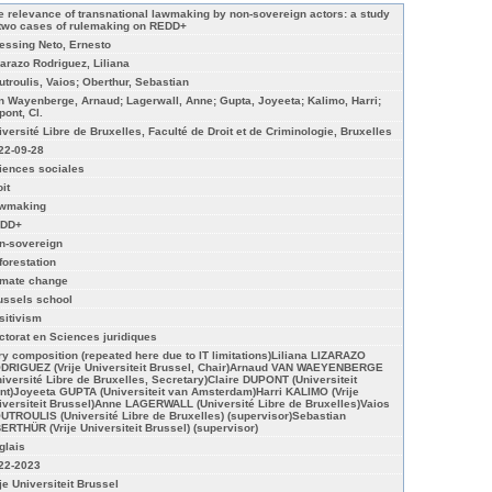
e relevance of transnational lawmaking by non-sovereign actors: a study
 two cases of rulemaking on REDD+
essing Neto, Ernesto
zarazo Rodriguez, Liliana
utroulis, Vaios; Oberthur, Sebastian
n Wayenberge, Arnaud; Lagerwall, Anne; Gupta, Joyeeta; Kalimo, Harri;
pont, Cl.
iversité Libre de Bruxelles, Faculté de Droit et de Criminologie, Bruxelles
22-09-28
iences sociales
it
wmaking
DD+
n-sovereign
forestation
imate change
ussels school
sitivism
ctorat en Sciences juridiques
ry composition (repeated here due to IT limitations)Liliana LIZARAZO
DRIGUEZ (Vrije Universiteit Brussel, Chair)Arnaud VAN WAEYENBERGE
niversité Libre de Bruxelles, Secretary)Claire DUPONT (Universiteit
nt)Joyeeta GUPTA (Universiteit van Amsterdam)Harri KALIMO (Vrije
iversiteit Brussel)Anne LAGERWALL (Université Libre de Bruxelles)Vaios
UTROULIS (Université Libre de Bruxelles) (supervisor)Sebastian
ERTHÜR (Vrije Universiteit Brussel) (supervisor)
glais
22-2023
ije Universiteit Brussel