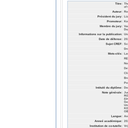
Titre:
Th
of
Auteur:
Ro
Président du jury:
Li
Promoteur:
Ko
Membre du jury:
Va
Du
Informations sur la publication:
Un
Date de défense:
20
Sujet CREF:
Sc
Dro
Mots-clés:
La
RE
No
De
Cl
Br
Po
Intitulé du diplôme:
Do
Note générale:
Ju
RO
(U
Ge
Un
KO
OB
Langue:
An
Anneé académique:
20
Institution de co-tutelle:
Vr