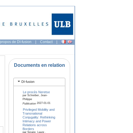
propos de DI-fusion
|
Contact
|
Documents en relation
DI-fusion
Le procès Neretse
par Schreiber, Jean-
Philippe
2027-01-01
Publication
Privileged Mobility and
Transnational
Conjugality: Rethinking
Intimacy and Power
Relations across
Borders
par Sizaire, Laure ,