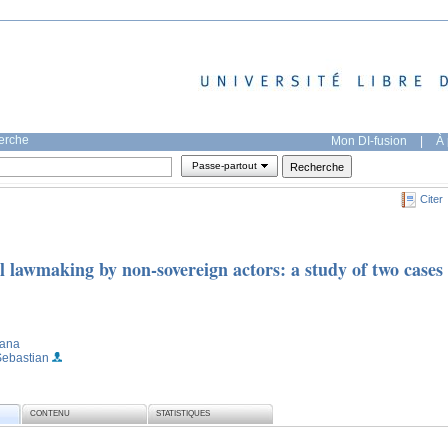
herche
Mon DI-fusion
|
À 
Passe-partout
Citer
l lawmaking by non-sovereign actors: a study of two cases
iana
Sebastian
CONTENU
STATISTIQUES