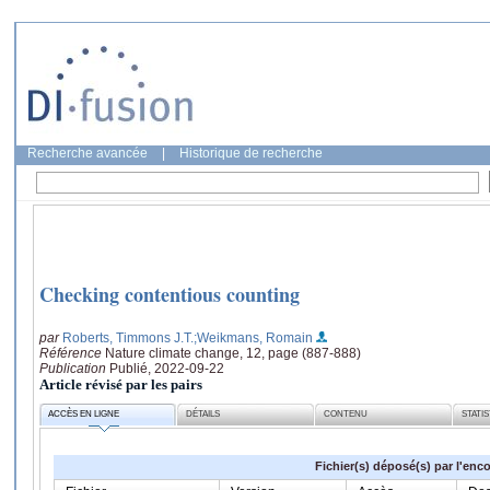
Recherche avancée
|
Historique de recherche
Checking contentious counting
par
Roberts, Timmons J.T.
;Weikmans, Romain
Référence
Nature climate change, 12, page (887-888)
Publication
Publié, 2022-09-22
Article révisé par les pairs
ACCÈS EN LIGNE
DÉTAILS
CONTENU
STATI
Fichier(s) déposé(s) par l'enc