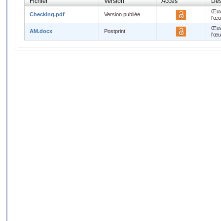
Fichier
Version
Accès
Des
Œuv
Checking.pdf
Version publiée
l'œ
Œuv
AM.docx
Postprint
l'œ