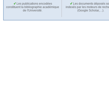
Les publications encodées
Les documents déposés so
constituent la bibliographie académique
indexés par les moteurs de rech
de l'Université.
(Google Scholar,…).