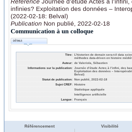
Référence
Journée d’étude Actes à l’infin
infinies? Exploitation des données – Inter
(2022-02-18: Belval)
Publication
Non publié, 2022-02-18
Communication à un colloque
DÉTAILS
Titre:
L’historien de demain sera-t-il data sci
méthodes data-driven en histoire médié
Auteur:
de Valeriola, Sébastien
Informations sur la publication:
Journée d’étude Actes à l’infini, des b
Exploitation des données – Interopérabi
Belval)
Statut de publication:
Non publié, 2022-02-18
Sujet CREF:
Histoire
Statistique appliquée
Intelligence artificielle
Langue:
Français
Référencement
Visibilité