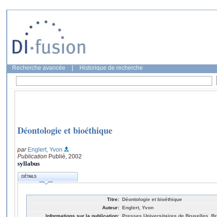
Recherche avancée
|
Historique de recherche
Déontologie et bioéthique
par
Englert, Yvon
Publication
Publié, 2002
syllabus
DÉTAILS
Titre:
Déontologie et bioéthique
Auteur:
Englert, Yvon
Informations sur la publication:
Presses Universitaires de Bruxelles, Br