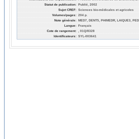
Statut de publication:
Publié, 2002
Sujet CREF:
Sciences bio-médicales et agricoles
Volumes/pages:
204 p.
Note générale:
MED7, DENT5, PHIMEDR, LAIQUE3, PED
Langue:
Français
Cote de rangement:
, 01Q/8328
Identificateurs:
SYL-003641