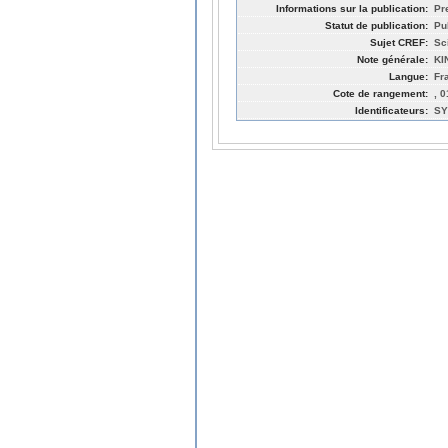
Informations sur la publication:
Pr
Statut de publication:
Pu
Sujet CREF:
Sc
Note générale:
KI
Langue:
Fr
Cote de rangement:
, 
Identificateurs:
SY