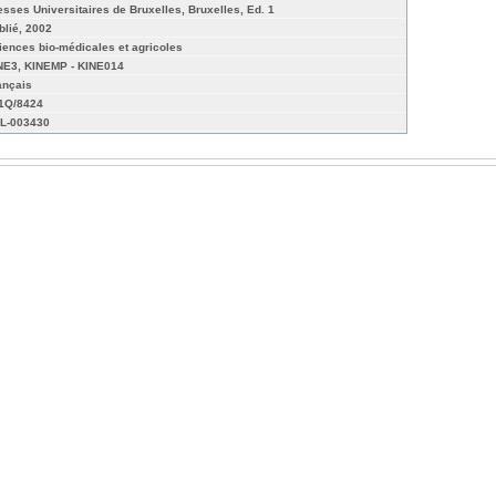
esses Universitaires de Bruxelles, Bruxelles, Ed. 1
blié, 2002
iences bio-médicales et agricoles
NE3, KINEMP - KINE014
ançais
01Q/8424
L-003430