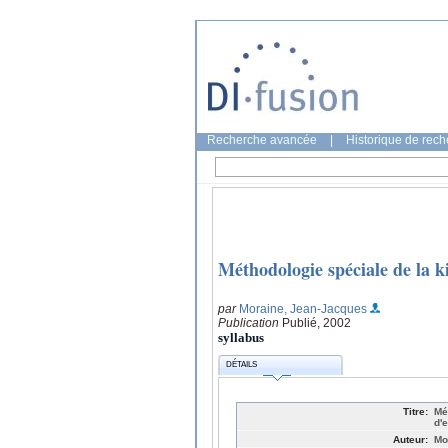
Recherche avancée
|
Historique de rec
Méthodologie spéciale de la ki
par
Moraine, Jean-Jacques
Publication
Publié, 2002
syllabus
DÉTAILS
Titre:
Mé
d'
Auteur:
Mo