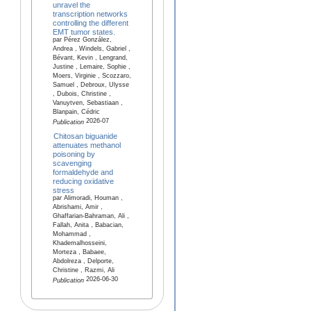
unravel the
transcription networks
controlling the different
EMT tumor states.
par Pérez González,
Andrea , Windels, Gabriel ,
Bévant, Kevin , Lengrand,
Justine , Lemaire, Sophie ,
Moers, Virginie , Scozzaro,
Samuel , Debroux, Ulysse
, Dubois, Christine ,
Vanuytven, Sebastiaan ,
Blanpain, Cédric
2026-07
Publication
Chitosan biguanide
attenuates methanol
poisoning by
scavenging
formaldehyde and
reducing oxidative
stress
par Alimoradi, Houman ,
Abrishami, Amir ,
Ghaffarian-Bahraman, Ali ,
Fallah, Anita , Babacian,
Mohammad ,
Khademalhosseini,
Morteza , Babaee,
Abdolreza , Delporte,
Christine , Razmi, Ali
2026-06-30
Publication