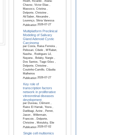
Hsieh, Ricardo , Arana-
Chavez, Victor Elias ,
Massoco, Cristina ,
Delporte, Christine ,
Ab’Saber, Alexandre ,
Lourenço, Silvia Vanessa
2026-07-27
Publication
Multiplatform Preclinical
Modeling of Salivary
Gland Adenoid Cystic
Carcinoma
par Costa, Raisa Ferreira ,
Pelissari, Cibele , M'Rabet,
Nasiha , Rodrigues Lé,
Nayana , Bolaky, Nargis ,
Dos Santos, Tiago Góss ,
Delporte, Christine ,
Coutinho-Camillo, Cláudia
Malheiros
2026-07-27
Publication
Key role of
transcription factors
network in proliferative
vitreoretinal diseases
development
par Duveau, Clément ,
Raiss El Harrak, Yosra ,
Datlibagi, Azine , Perret,
Jason , Willermain,
Francois , Delporte,
Christine , Motulsky, Elie
2026-07-02
Publication
Single cell multiomics