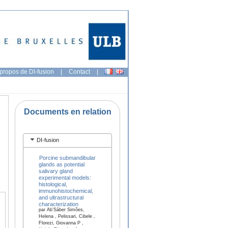
propos de DI-fusion
|
Contact
|
Documents en relation
DI-fusion
Porcine submandibular
glands as potential
salivary gland
experimental models:
histological,
immunohistochemical,
and ultrastructural
characterization
par Ab’Sáber Simões,
Helena , Pelissari, Cibele ,
Florezi, Giovanna P ,