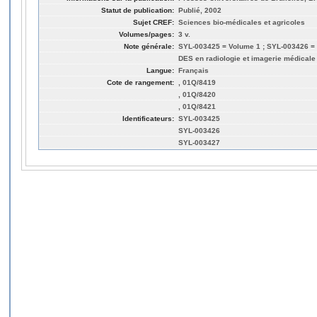
Statut de publication:
Publié, 2002
Sujet CREF:
Sciences bio-médicales et agricoles
Volumes/pages:
3 v.
Note générale:
SYL-003425 = Volume 1 ; SYL-003426 =
DES en radiologie et imagerie médical
Langue:
Français
Cote de rangement:
, 01Q/8419
, 01Q/8420
, 01Q/8421
Identificateurs:
SYL-003425
SYL-003426
SYL-003427