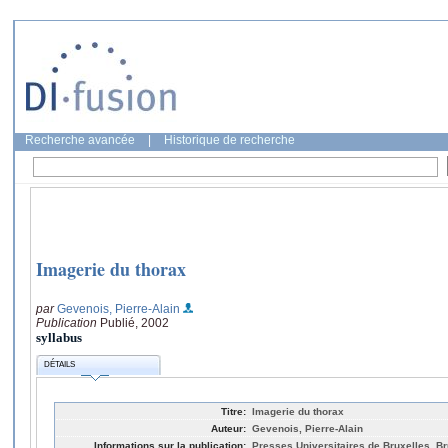
Recherche avancée
|
Historique de recherche
Imagerie du thorax
par
Gevenois, Pierre-Alain
Publication
Publié, 2002
syllabus
DÉTAILS
Titre:
Imagerie du thorax
Auteur:
Gevenois, Pierre-Alain
Informations sur la publication:
Presses Universitaires de Bruxelles, Br