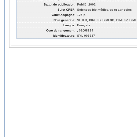
Statut de publication:
Publié, 2002
Sujet CREF:
Sciences bio-médicales et agricoles
Volumes/pages:
125 p.
Note générale:
VETE3, BIME3B, BIME3G, BIME3P, BIM
Langue:
Français
Cote de rangement:
, 01Q/8324
Identificateurs:
SYL-003637