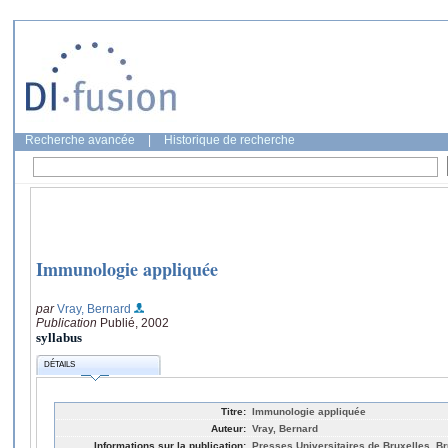
Recherche avancée
|
Historique de recherche
Immunologie appliquée
par
Vray, Bernard
Publication
Publié, 2002
syllabus
DÉTAILS
Titre:
Immunologie appliquée
Auteur:
Vray, Bernard
Informations sur la publication:
Presses Universitaires de Bruxelles, Br