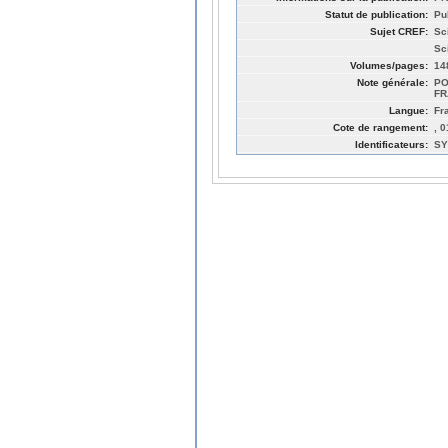
Statut de publication:
Pu
Sujet CREF:
Sc
Sc
Volumes/pages:
14
Note générale:
PO
FR
Langue:
Fr
Cote de rangement:
, 
Identificateurs:
SY