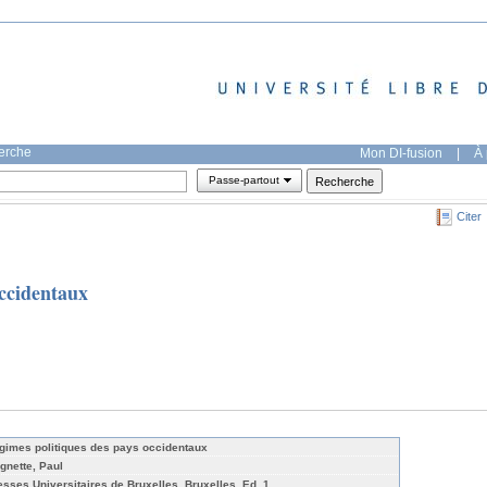
herche
Mon DI-fusion
|
À 
Passe-partout
Citer
occidentaux
gimes politiques des pays occidentaux
gnette, Paul
esses Universitaires de Bruxelles, Bruxelles, Ed. 1