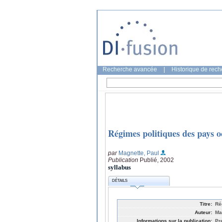
Recherche avancée
|
Historique de rec
Régimes politiques des pays 
par
Magnette, Paul
Publication
Publié, 2002
syllabus
DÉTAILS
Titre:
Ré
Auteur:
Ma
Informations sur la publication:
Pr