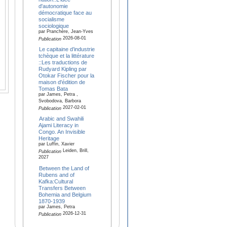
d'autonomie
démocratique face au
socialisme
sociologique
par Pranchère, Jean-Yves
2026-08-01
Publication
Le capitaine d’industrie
tchèque et la littérature
::Les traductions de
Rudyard Kipling par
Otokar Fischer pour la
maison d'édition de
Tomas Bata
par James, Petra ,
Svobodova, Barbora
2027-02-01
Publication
Arabic and Swahili
Ajami Literacy in
Congo. An Invisible
Heritage
par Luffin, Xavier
Leiden, Brill,
Publication
2027
Between the Land of
Rubens and of
Kafka:Cultural
Transfers Between
Bohemia and Belgium
1870-1939
par James, Petra
2026-12-31
Publication