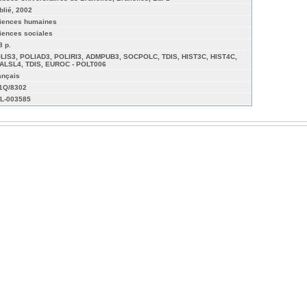
blié, 2002
iences humaines
iences sociales
8 p.
LIS3, POLIAD3, POLIRI3, ADMPUB3, SOCPOLC, TDIS, HIST3C, HIST4C,
ALSL4, TDIS, EUROC - POLT006
ançais
01Q/8302
L-003585