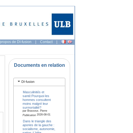
propos de DI-fusion
|
Contact
|
Documents en relation
DI-fusion
Masculinités et
santé:Pourquoi les
hommes consultent
moins malgré leur
surmortalité?
par Brasseur, Pierre
2026-08-01
Publication
Dans le triangle des
apories de la gauche :
socialisme, autonomie,
nation.:L'idée