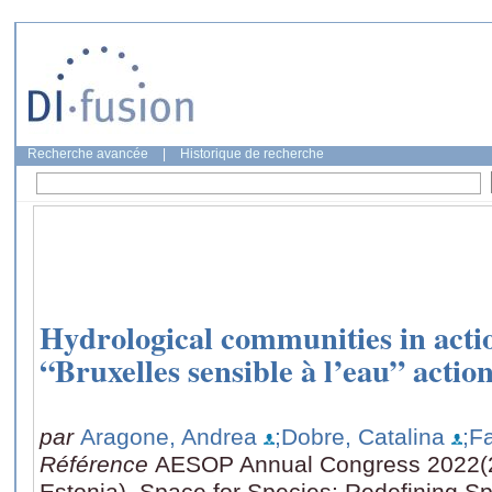
Recherche avancée
|
Historique de recherche
Hydrological communities in actio
“Bruxelles sensible à l’eau” actio
par
Aragone, Andrea
;Dobre, Catalina
;F
Référence
AESOP Annual Congress 2022(25
Estonia), Space for Species: Redefining Sp