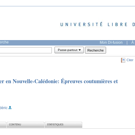
herche
Mon DI-fusion
|
À 
Passe-partout
Citer
er en Nouvelle-Calédonie: Épreuves coutumières et
déric
CONTENU
STATISTIQUES