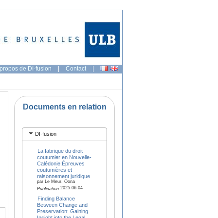
propos de DI-fusion
|
Contact
|
Documents en relation
DI-fusion
La fabrique du droit
coutumier en Nouvelle-
Calédonie:Épreuves
coutumières et
raisonnement juridique
par Le Meur, Oona
2025-06-04
Publication
Finding Balance
Between Change and
Preservation: Gaining
Insight into the Legal