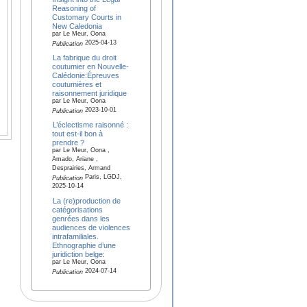
Reasoning of
Customary Courts in
New Caledonia
par Le Meur, Oona
2025-04-13
Publication
La fabrique du droit
coutumier en Nouvelle-
Calédonie:Épreuves
coutumières et
raisonnement juridique
par Le Meur, Oona
2023-10-01
Publication
L’éclectisme raisonné :
tout est-il bon à
prendre ?
par Le Meur, Oona ,
Amado, Ariane ,
Desprairies, Armand
Paris, LGDJ,
Publication
2025-10-14
La (re)production de
catégorisations
genrées dans les
audiences de violences
intrafamiliales.
Ethnographie d’une
juridiction belge:
par Le Meur, Oona
2024-07-14
Publication