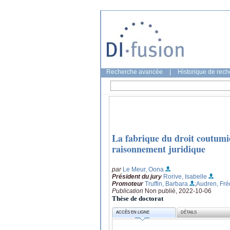
Recherche avancée
|
Historique de rec
La fabrique du droit coutumi
raisonnement juridique
par
Le Meur, Oona
Président du jury
Rorive, Isabelle
Promoteur
Truffin, Barbara
;Audren, Fré
Publication
Non publié, 2022-10-06
Thèse de doctorat
ACCÈS EN LIGNE
DÉTAILS