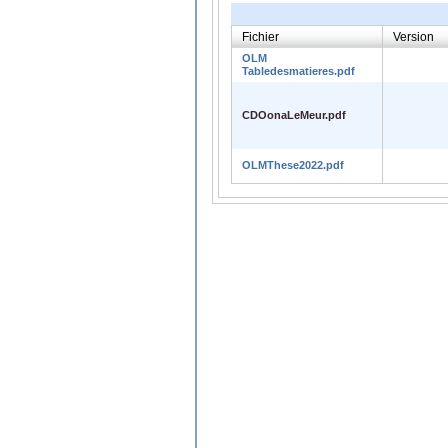
Fichier
Version
OLM
Tabledesmatieres.pdf
CDOonaLeMeur.pdf
OLMThese2022.pdf