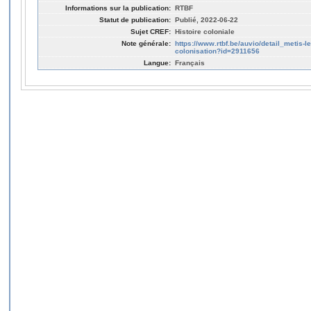
Informations sur la publication:
RTBF
Statut de publication:
Publié, 2022-06-22
Sujet CREF:
Histoire coloniale
Note générale:
https://www.rtbf.be/auvio/detail_metis-l
colonisation?id=2911656
Langue:
Français