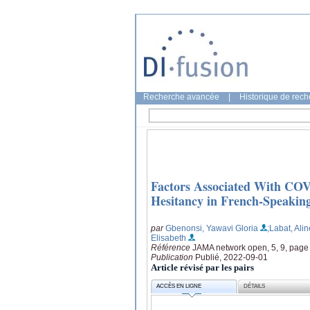
Recherche avancée
|
Historique de rec
Factors Associated With COV
Hesitancy in French-Speakin
par
Gbenonsi, Yawavi Gloria
;Labat, Alin
Elisabeth
Référence
JAMA network open, 5, 9, pag
Publication
Publié, 2022-09-01
Article révisé par les pairs
ACCÈS EN LIGNE
DÉTAILS