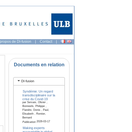
propos de DI-fusion
|
Contact
|
Documents en relation
DI-fusion
Syndémie: Un regard
transdisciplinaire sur la
crise du Covid-19
par Servais, Olivier ,
Bonneels, Philippe ,
Flandre, Denis , Paul,
Elisabeth , Rentier,
Bernard
2026-03-17
Publication
Making experts
accountable in global