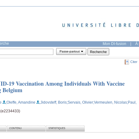
herche
Mon DI-fusion
|
À 
Passe-partout
Citer
ID-19 Vaccination Among Individuals With Vaccine
g Belgium
e
;Oleffe, Amandine
;Jidovsteff, Boris
;Servais, Olivier
;Vermeulen, Nicolas
;Paul,
e (e2234433)
CONTENU
STATISTIQUES