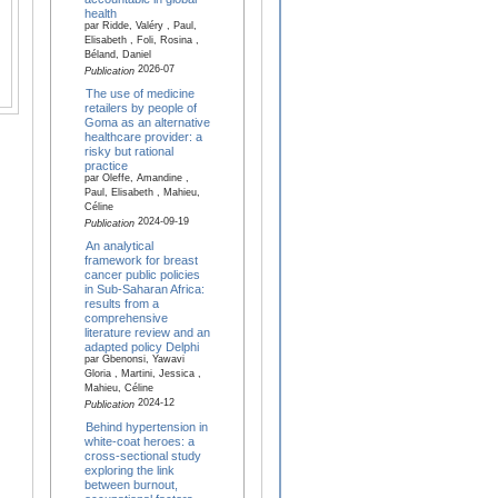
health
par Ridde, Valéry , Paul,
Elisabeth , Foli, Rosina ,
Béland, Daniel
2026-07
Publication
The use of medicine
retailers by people of
Goma as an alternative
healthcare provider: a
risky but rational
practice
par Oleffe, Amandine ,
Paul, Elisabeth , Mahieu,
Céline
2024-09-19
Publication
An analytical
framework for breast
cancer public policies
in Sub-Saharan Africa:
results from a
comprehensive
literature review and an
adapted policy Delphi
par Gbenonsi, Yawavi
Gloria , Martini, Jessica ,
Mahieu, Céline
2024-12
Publication
Behind hypertension in
white-coat heroes: a
cross-sectional study
exploring the link
between burnout,