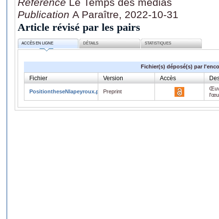
Référence
Le Temps des médias
Publication
A Paraître, 2022-10-31
Article révisé par les pairs
ACCÈS EN LIGNE
DÉTAILS
STATISTIQUES
Fichier(s) déposé(s) par l'enc
Fichier
Version
Accès
Des
Œuv
PositiontheseNlapeyroux.pdf
Preprint
l'œ