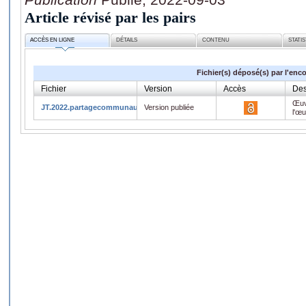
Article révisé par les pairs
ACCÈS EN LIGNE
DÉTAILS
CONTENU
STATI
Fichier(s) déposé(s) par l'enc
Fichier
Version
Accès
Des
Œuv
JT.2022.partagecommunautes.pdf
Version publiée
l'œ