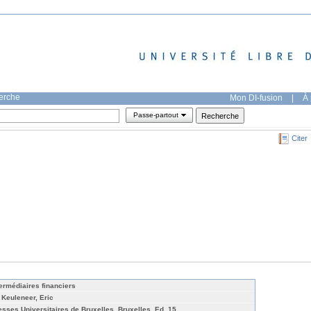
herche
Mon DI-fusion
|
À 
Passe-partout
Citer
termédiaires financiers
 Keuleneer, Eric
esses Universitaires de Bruxelles, Bruxelles, Ed. 15