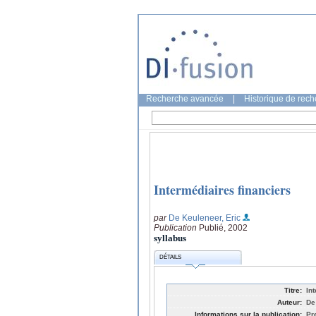
Recherche avancée
|
Historique de rec
Intermédiaires financiers
par
De Keuleneer, Eric
Publication
Publié, 2002
syllabus
DÉTAILS
Titre:
In
Auteur:
De
Informations sur la publication:
Pr