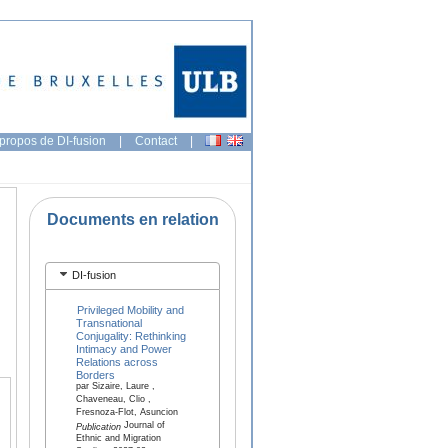
propos de DI-fusion
|
Contact
|
Documents en relation
DI-fusion
Privileged Mobility and
Transnational
Conjugality: Rethinking
Intimacy and Power
Relations across
Borders
par Sizaire, Laure ,
Chaveneau, Clio ,
Fresnoza-Flot, Asuncion
Journal of
Publication
Ethnic and Migration