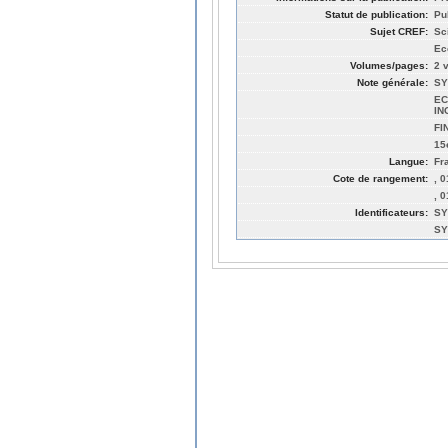
Statut de publication:
Pu
Sujet CREF:
Sc
Ec
Volumes/pages:
2 v
Note générale:
SY
EC
IN
FI
15
Langue:
Fr
Cote de rangement:
, 
, 
Identificateurs:
SY
SY