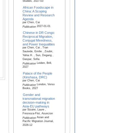
Studies, 2027-03
African Foodscape in
China: A Scoping
Review and Research
Agenda
par Chen, Cai
2027-01-01
Publication
Chinese in DR Congo:
Reciprocal Migration,
Conjugal Mixedness,
and Power Inequalities
par Chen, Cai , Tran
Sautede, Emilie , Zoubir,
Yahia H. , Sun, Degang ,
Gaspar, Sofia
Leiden, Brill,
Publication
2027
Palace of the People
(Kinshasa, DRC)
par Chen, Cai
London, Verso
Publication
Books, 2027
Gender and
transnational migration
decision-making in
Asia-EU pathways
par Sizaire, Laure ,
Fresnoza-Flot, Asuncion
Asian and
Publication
Pacific Migration Journal,
2026-12