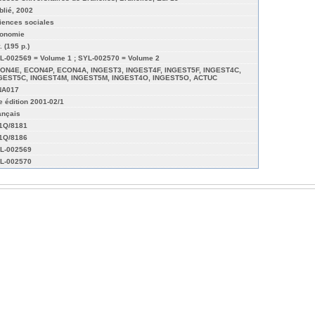
blié, 2002
iences sociales
onomie
. (195 p.)
L-002569 = Volume 1 ; SYL-002570 = Volume 2
ON4E, ECON4P, ECON4A, INGEST3, INGEST4F, INGEST5F, INGEST4C,
GEST5C, INGEST4M, INGEST5M, INGEST4O, INGEST5O, ACTUC
NA017
e édition 2001-02/1
ançais
01Q/8181
01Q/8186
L-002569
L-002570