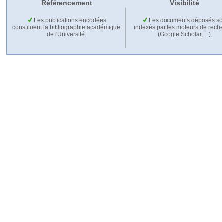
Référencement
Visibilité
Les publications encodées
Les documents déposés so
constituent la bibliographie académique
indexés par les moteurs de rech
de l'Université.
(Google Scholar,…).