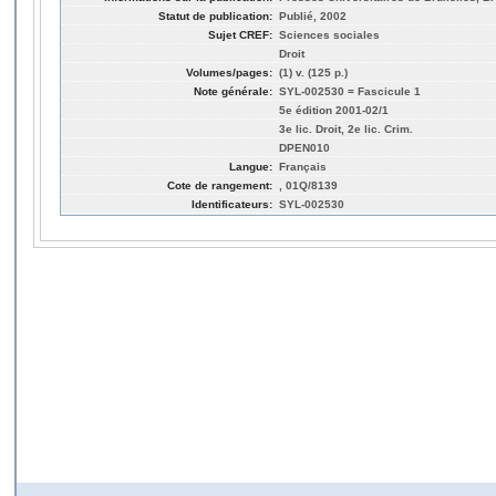
Statut de publication:
Publié, 2002
Sujet CREF:
Sciences sociales
Droit
Volumes/pages:
(1) v. (125 p.)
Note générale:
SYL-002530 = Fascicule 1
5e édition 2001-02/1
3e lic. Droit, 2e lic. Crim.
DPEN010
Langue:
Français
Cote de rangement:
, 01Q/8139
Identificateurs:
SYL-002530