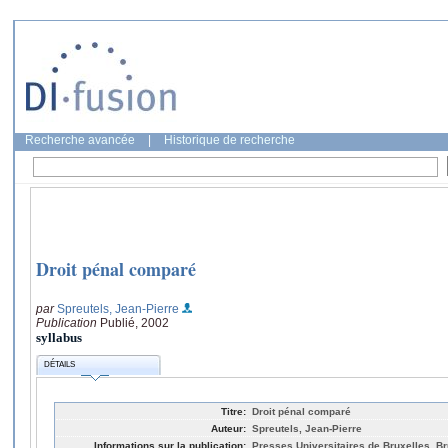
Recherche avancée
|
Historique de recherche
Droit pénal comparé
par
Spreutels, Jean-Pierre
Publication
Publié, 2002
syllabus
DÉTAILS
Titre:
Droit pénal comparé
Auteur:
Spreutels, Jean-Pierre
Informations sur la publication:
Presses Universitaires de Bruxelles, Br