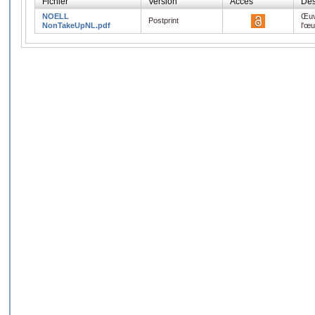
Fichier
Version
Accès
Des
NOELL
Œuv
Postprint
NonTakeUpNL.pdf
l'œ